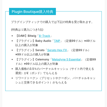
Plugin Boutique購入特典
プラグインブティックでの購入では下記の特典を受け取れます。
(特典は１購入につき1点)
【DAW】Bitwig「
8-Track
」
【プラグイン】Baby Audio「
TAIP
」（定価99ドル）※49ドル
以上の購入が対象
【プラグイン】Serato「
Serato Hex FX
」（定価99ドル）
※99ドル以上の購入が対象
【プラグイン】Celemony「
Melodyne 5 Essential
」（定価99
ドル）※99ドル以上の購入が対象
購入価格の3.5％のバーチャルキャッシュ（サイト内で使える
通貨）が£（ポンド）でもらえる
リワードトークン（プリセットやクーポン、バーチャルキャッ
シュと交換できるポイント）がもらえる