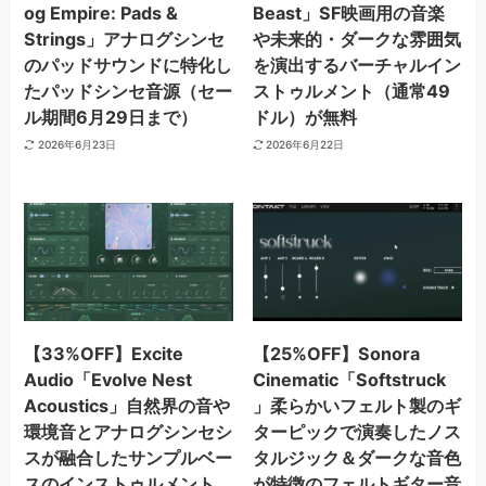
og Empire: Pads &
Beast」SF映画用の音楽
Strings」アナログシンセ
や未来的・ダークな雰囲気
のパッドサウンドに特化し
を演出するバーチャルイン
たパッドシンセ音源（セー
ストゥルメント（通常49
ル期間6月29日まで）
ドル）が無料
2026年6月23日
2026年6月22日
【33%OFF】Excite
【25%OFF】Sonora
Audio「Evolve Nest
Cinematic「Softstruck
Acoustics」自然界の音や
」柔らかいフェルト製のギ
環境音とアナログシンセシ
ターピックで演奏したノス
スが融合したサンプルベー
タルジック＆ダークな音色
スのインストゥルメント
が特徴のフェルトギター音