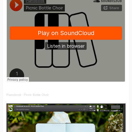
Pianobook
·
Picnic Bottle Choir