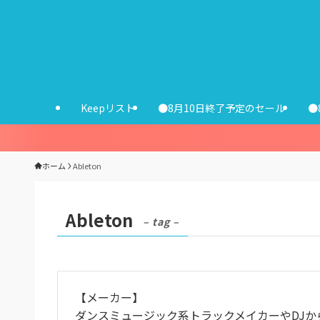
Keepリスト
●8月10日終了予定のセール
●
ホーム
Ableton
Ableton
– tag –
【メーカー】
ダンスミュージック系トラックメイカーやDJから絶