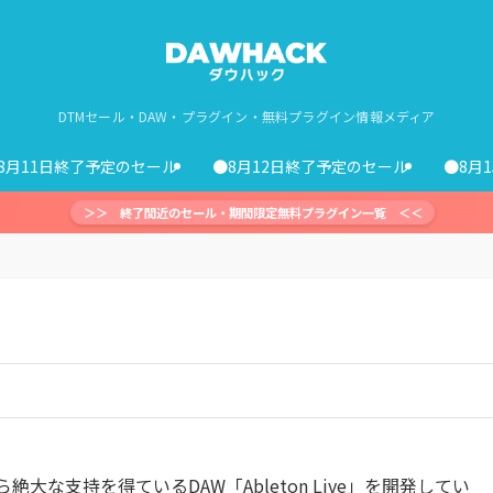
DTMセール・DAW・プラグイン・無料プラグイン情報メディア
8月11日終了予定のセール
●8月12日終了予定のセール
●8月
＞＞ 終了間近のセール・期間限定無料プラグイン一覧 ＜＜
大な支持を得ているDAW「Ableton Live」を開発してい