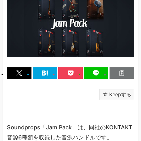
Keepする
Soundprops「Jam Pack」は、同社のKONTAKT
音源6種類を収録した音源バンドルです。