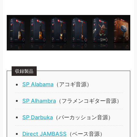
収録製品
SP Alabama
（アコギ音源）
SP Alhambra
（フラメンコギター音源）
SP Darbuka
（パーカッション音源）
Direct JAMBASS
（ベース音源）