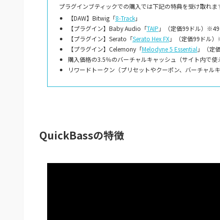
プラグインブティックでの購入では下記の特典を受け取れます
【DAW】Bitwig「
8-Track
」
【プラグイン】Baby Audio「
TAIP
」（定価99ドル）※4
【プラグイン】Serato「
Serato Hex FX
」（定価99ドル）
【プラグイン】Celemony「
Melodyne 5 Essential
」（定価
購入価格の3.5％のバーチャルキャッシュ（サイト内で使
リワードトークン（プリセットやクーポン、バーチャル
QuickBassの特徴