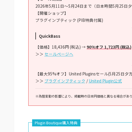
2026年5月11日～5月24日まで（日本時間5月25日
【開催ショップ】
プラグインブティック (PIB特典付属)
QuickBass
【価格】18,436円 (税込) →
90%オフ 1,723円 (税込)
＞＞
セールページへ
【最大95%オフ】United Pluginsセール(5月25日夕
＞＞
プラグインブティック
/
United Plugin公式
※為替変動の影響により、掲載時の日本円価格と異なる場合があ
Plugin Boutique購入特典