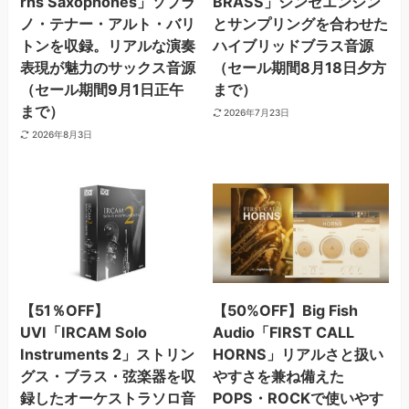
rns Saxophones」ソプラ
BRASS」シンセエンジン
ノ・テナー・アルト・バリ
とサンプリングを合わせた
トンを収録。リアルな演奏
ハイブリッドブラス音源
表現が魅力のサックス音源
（セール期間8月18日夕方
（セール期間9月1日正午
まで）
まで）
2026年7月23日
2026年8月3日
【51％OFF】
【50%OFF】Big Fish
UVI「IRCAM Solo
Audio「FIRST CALL
Instruments 2」ストリン
HORNS」リアルさと扱い
グス・ブラス・弦楽器を収
やすさを兼ね備えた
録したオーケストラソロ音
POPS・ROCKで使いやす