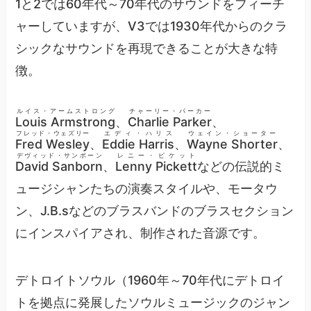
1と2では60年代～70年代のサウンドをフィーチ
ャーしていますが、V3では1930年代からのクラ
シックなサウンドを再現できることが大きな特
徴。
ルイス・アームストロング
チャーリー・パーカー
Louis Armstrong
、
Charlie Parker
、
フレッド・ウェズリー
エディ・ハリス
ウェイン・ショーター
Fred Wesley
、
Eddie Harris
、
Wayne Shorter
、
デヴィッド・サンボーン
レニー・ピケット
David Sanborn
、
Lenny Pickett
などの伝説的ミ
ュージシャンたちの演奏スタイルや、モータウ
ン、J.B.sなどのブラスバンドのブラスセクション
にインスパイアされ、制作された音源です。
デトロイトソウル（1960年～70年代にデトロイ
トを拠点に発展したソウルミュージックのジャン