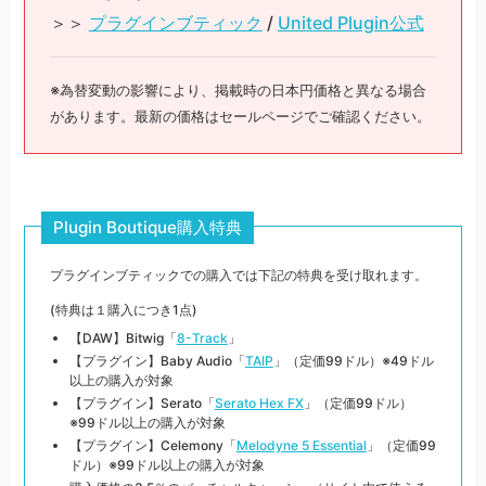
＞＞
プラグインブティック
/
United Plugin公式
※為替変動の影響により、掲載時の日本円価格と異なる場合
があります。最新の価格はセールページでご確認ください。
Plugin Boutique購入特典
プラグインブティックでの購入では下記の特典を受け取れます。
(特典は１購入につき1点)
【DAW】Bitwig「
8-Track
」
【プラグイン】Baby Audio「
TAIP
」（定価99ドル）※49ドル
以上の購入が対象
【プラグイン】Serato「
Serato Hex FX
」（定価99ドル）
※99ドル以上の購入が対象
【プラグイン】Celemony「
Melodyne 5 Essential
」（定価99
ドル）※99ドル以上の購入が対象