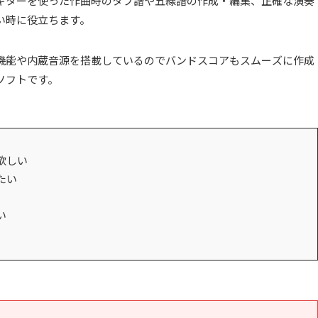
ギターを使った作曲時のタブ譜や五線譜の作成・編集、正確な演奏
い時に役立ちます。
機能や内蔵音源を搭載しているのでバンドスコアもスムーズに作成
ソフトです。
欲しい
たい
い