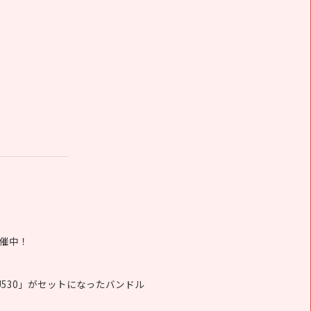
開催中！
all U530」がセットになったバンドル