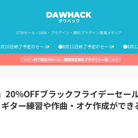
DTMセール・DAW・プラグイン・無料プラグイン情報メディア
8月10日終了予定のセール
●8月11日終了予定のセール
●8月
＞＞ 終了間近のセール・期間限定無料プラグイン一覧 ＜＜
 Pro 8」20%OFFブラックフライデーセー
！ギター練習や作曲・オケ作成ができ