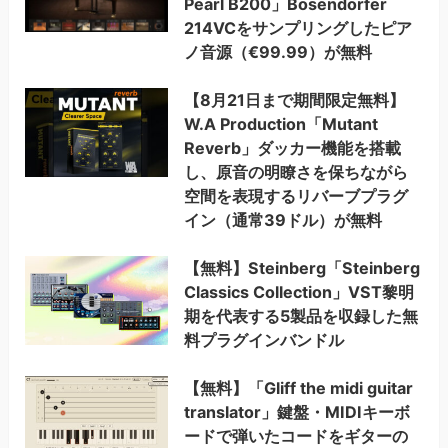
Pearl B200」Bösendorfer
214VCをサンプリングしたピア
ノ音源（€99.99）が無料
【8月21日まで期間限定無料】
W.A Production「Mutant
Reverb」ダッカー機能を搭載
し、原音の明瞭さを保ちながら
空間を表現するリバーブプラグ
イン（通常39ドル）が無料
【無料】Steinberg「Steinberg
Classics Collection」VST黎明
期を代表する5製品を収録した無
料プラグインバンドル
【無料】「Gliff the midi guitar
translator」鍵盤・MIDIキーボ
ードで弾いたコードをギターの