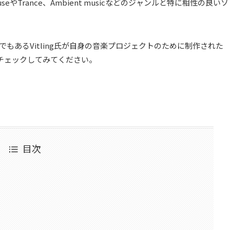
use
や
Trance
、
Ambient music
などのジャンルと特に相性の良いソ
でもあるVitling氏が自身の音楽プロジェクトのために制作された
チェックしてみてください。
目次