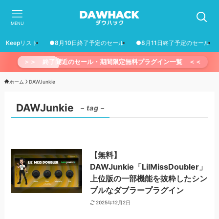
MENU
Keepリスト
●8月10日終了予定のセール
●8月11日終了予定のセール
＞＞ 終了間近のセール・期間限定無料プラグイン一覧 ＜＜
ホーム
DAWJunkie
DAWJunkie
– tag –
【無料】
DAWJunkie「LilMissDoubler」
上位版の一部機能を抜粋したシン
プルなダブラープラグイン
2025年12月2日