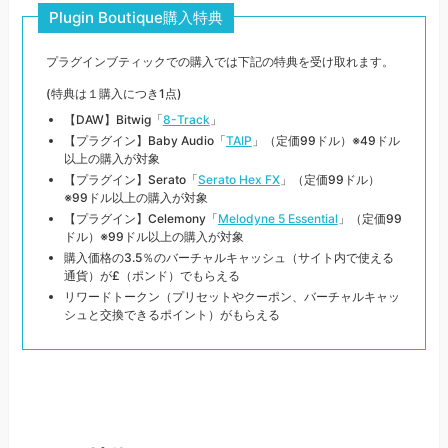
Plugin Boutique購入特典
プラグインブティックでの購入では下記の特典を受け取れます。
(特典は１購入につき1点)
【DAW】Bitwig「
8-Track
」
【プラグイン】Baby Audio「
TAIP
」（定価99ドル）※49ドル
以上の購入が対象
【プラグイン】Serato「
Serato Hex FX
」（定価99ドル）
※99ドル以上の購入が対象
【プラグイン】Celemony「
Melodyne 5 Essential
」（定価99
ドル）※99ドル以上の購入が対象
購入価格の3.5％のバーチャルキャッシュ（サイト内で使える
通貨）が£（ポンド）でもらえる
リワードトークン（プリセットやクーポン、バーチャルキャッ
シュと交換できるポイント）がもらえる