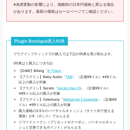
※為替変動の影響により、掲載時の日本円価格と異なる場合
があります。最新の価格はセールページでご確認ください。
Plugin Boutique購入特典
プラグインブティックでの購入では下記の特典を受け取れます。
(特典は１購入につき1点)
【DAW】Bitwig「
8-Track
」
【プラグイン】Baby Audio「
TAIP
」（定価99ドル）※49ドル
以上の購入が対象
【プラグイン】Serato「
Serato Hex FX
」（定価99ドル）
※99ドル以上の購入が対象
【プラグイン】Celemony「
Melodyne 5 Essential
」（定価99
ドル）※99ドル以上の購入が対象
購入価格の3.5％のバーチャルキャッシュ（サイト内で使える
通貨）が£（ポンド）でもらえる
リワードトークン（プリセットやクーポン、バーチャルキャッ
シュと交換できるポイント）がもらえる