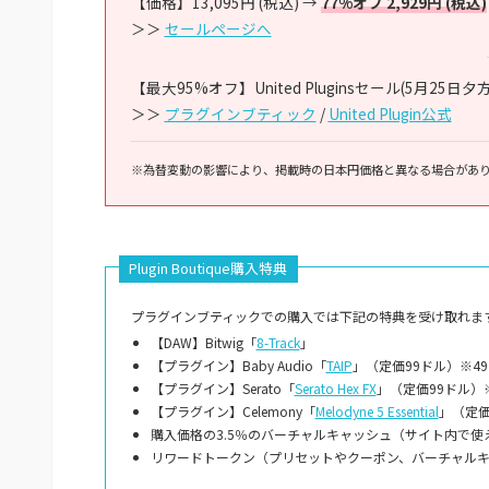
【価格】13,095円 (税込) →
77%オフ 2,929円 (税込)
＞＞
セールページへ
【最大95%オフ】United Pluginsセール(5月25日夕
＞＞
プラグインブティック
/
United Plugin公式
※為替変動の影響により、掲載時の日本円価格と異なる場合があ
Plugin Boutique購入特典
プラグインブティックでの購入では下記の特典を受け取れます
【DAW】Bitwig「
8-Track
」
【プラグイン】Baby Audio「
TAIP
」（定価99ドル）※4
【プラグイン】Serato「
Serato Hex FX
」（定価99ドル）
【プラグイン】Celemony「
Melodyne 5 Essential
」（定価
購入価格の3.5％のバーチャルキャッシュ（サイト内で使
リワードトークン（プリセットやクーポン、バーチャル