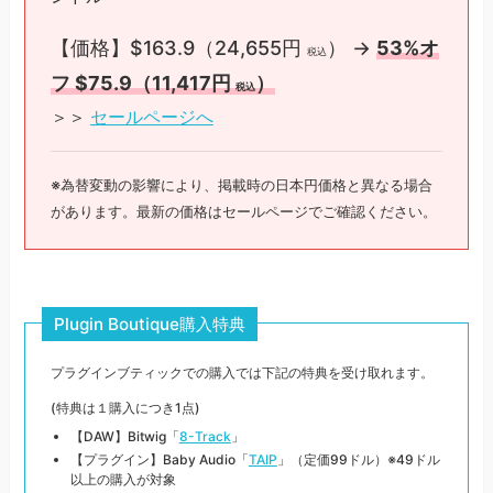
【価格】$163.9（24,655円
） →
53%オ
税込
フ $75.9（11,417円
）
税込
＞＞
セールページへ
※為替変動の影響により、掲載時の日本円価格と異なる場合
があります。最新の価格はセールページでご確認ください。
Plugin Boutique購入特典
プラグインブティックでの購入では下記の特典を受け取れます。
(特典は１購入につき1点)
【DAW】Bitwig「
8-Track
」
【プラグイン】Baby Audio「
TAIP
」（定価99ドル）※49ドル
以上の購入が対象