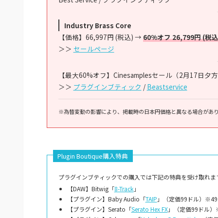
Industry Brass Core
【価格】66,997円 (税込) →
60%オフ 26,799円 (税込
＞＞
セールページ
【最大60%オフ】Cinesamplesセール（2月17日夕
＞＞
プラグインブティック
/
Beastservice
※為替変動の影響により、掲載時の日本円価格と異なる場合があ
Plugin Boutique購入特典
プラグインブティックでの購入では下記の特典を受け取れます
【DAW】Bitwig「
8-Track
」
【プラグイン】Baby Audio「
TAIP
」（定価99ドル）※4
【プラグイン】Serato「
Serato Hex FX
」（定価99ドル）