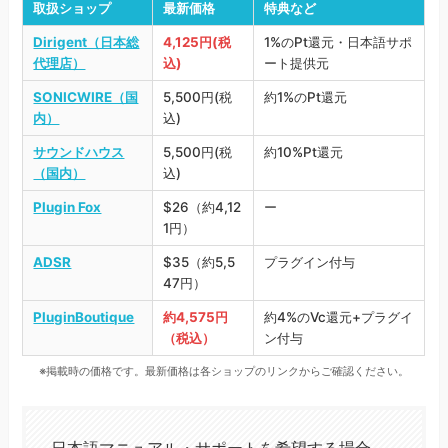
取扱ショップ
最新価格
特典など
Dirigent（日本総
4,125円(税
1%のPt還元・日本語サポ
代理店）
込)
ート提供元
SONICWIRE（国
5,500円(税
約1%のPt還元
内）
込)
サウンドハウス
5,500円(税
約10%Pt還元
（国内）
込)
Plugin Fox
$26（約4,12
ー
1円）
ADSR
$35（約5,5
プラグイン付与
47円）
PluginBoutique
約4,575円
約4%のVc還元+プラグイ
（税込）
ン付与
※掲載時の価格です。最新価格は各ショップのリンクからご確認ください。
日本語マニュアル・サポートを希望する場合