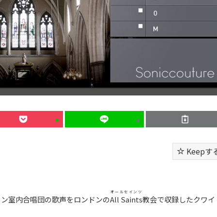
Keepす
オールセインツ
ドン室内合唱団の歌声をロンドンの
All Saints
教会で収録したクワイ