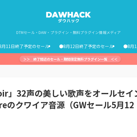
DTMセール・DAW・プラグイン・無料プラグイン情報メディア
8月11日終了予定のセール
●8月12日終了予定のセール
●8月
＞＞ 終了間近のセール・期間限定無料プラグイン一覧 ＜＜
s Choir」32声の美しい歌声をオールセイ
tureのクワイア音源（GWセール5月12