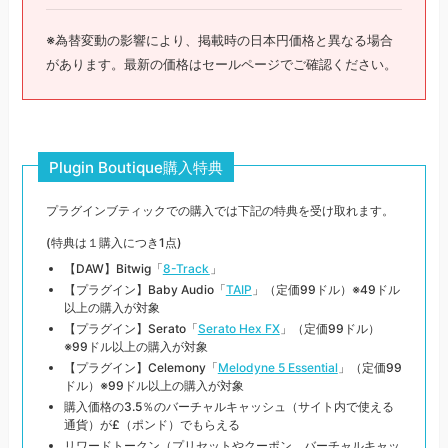
※為替変動の影響により、掲載時の日本円価格と異なる場合
があります。最新の価格はセールページでご確認ください。
Plugin Boutique購入特典
プラグインブティックでの購入では下記の特典を受け取れます。
(特典は１購入につき1点)
【DAW】Bitwig「
8-Track
」
【プラグイン】Baby Audio「
TAIP
」（定価99ドル）※49ドル
以上の購入が対象
【プラグイン】Serato「
Serato Hex FX
」（定価99ドル）
※99ドル以上の購入が対象
【プラグイン】Celemony「
Melodyne 5 Essential
」（定価99
ドル）※99ドル以上の購入が対象
購入価格の3.5％のバーチャルキャッシュ（サイト内で使える
通貨）が£（ポンド）でもらえる
リワードトークン（プリセットやクーポン、バーチャルキャッ