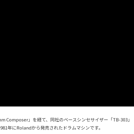
ythm Composer」を経て、同社のベースシンセサイザー「TB-303」
81年にRolandから発売されたドラムマシンです。