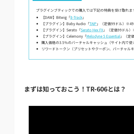
プラグインブティックでの購入では下記の特典を受け取れます
【DAW】Bitwig「
8-Track
」
【プラグイン】Baby Audio「
TAIP
」（定価99ドル）※4
【プラグイン】Serato「
Serato Hex FX
」（定価99ドル）
【プラグイン】Celemony「
Melodyne 5 Essential
」（定価
購入価格の3.5％のバーチャルキャッシュ（サイト内で使
リワードトークン（プリセットやクーポン、バーチャル
まずは知っておこう！TR-606とは？