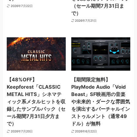
（セール期間7月31日ま
2026年7月22日
で）
2026年7月21日
【48%OFF】
【期間限定無料】
Keepforest「CLASSIC
PlayMode Audio「Void
METAL HITS」シネマテ
Beast」SF映画用の音楽
ィック系メタルヒットを収
や未来的・ダークな雰囲気
録したサンプルパック（セ
を演出するバーチャルイン
ール期間7月31日夕方ま
ストゥルメント（通常49
で）
ドル）が無料
2026年7月20日
2026年6月22日