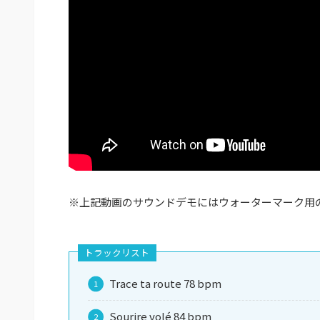
※上記動画のサウンドデモにはウォーターマーク用
トラックリスト
Trace ta route 78 bpm
Sourire volé 84 bpm