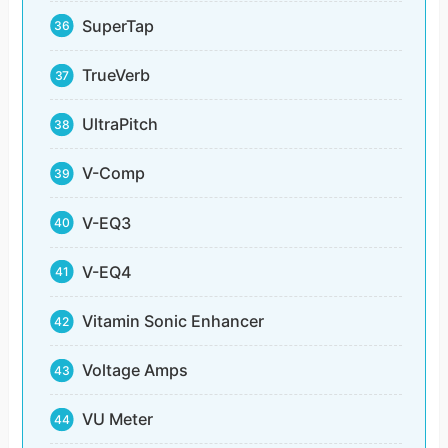
SuperTap
TrueVerb
UltraPitch
V-Comp
V-EQ3
V-EQ4
Vitamin Sonic Enhancer
Voltage Amps
VU Meter