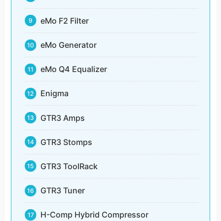
eMo F2 Filter
eMo Generator
eMo Q4 Equalizer
Enigma
GTR3 Amps
GTR3 Stomps
GTR3 ToolRack
GTR3 Tuner
H-Comp Hybrid Compressor