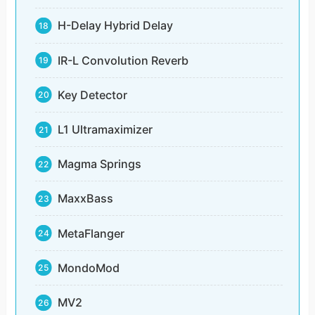
H-Delay Hybrid Delay
IR-L Convolution Reverb
Key Detector
L1 Ultramaximizer
Magma Springs
MaxxBass
MetaFlanger
MondoMod
MV2