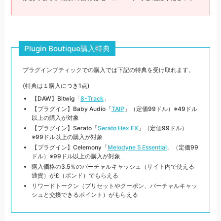
Plugin Boutique購入特典
プラグインブティックでの購入では下記の特典を受け取れます。
(特典は１購入につき1点)
【DAW】Bitwig「
8-Track
」
【プラグイン】Baby Audio「
TAIP
」（定価99ドル）※49ドル
以上の購入が対象
【プラグイン】Serato「
Serato Hex FX
」（定価99ドル）
※99ドル以上の購入が対象
【プラグイン】Celemony「
Melodyne 5 Essential
」（定価99
ドル）※99ドル以上の購入が対象
購入価格の3.5％のバーチャルキャッシュ（サイト内で使える
通貨）が£（ポンド）でもらえる
リワードトークン（プリセットやクーポン、バーチャルキャッ
シュと交換できるポイント）がもらえる