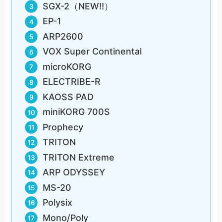
SGX-2（NEW!!）
EP-1
ARP2600
VOX Super Continental
microKORG
ELECTRIBE-R
KAOSS PAD
miniKORG 700S
Prophecy
TRITON
TRITON Extreme
ARP ODYSSEY
MS-20
Polysix
Mono/Poly