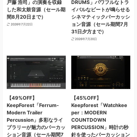
戸藤 浩司」の演奏を収録
DRUMS」パワフルなトラ
した和太鼓音源（セール期
イバルなビートが鳴らせる
間8月20日まで）
シネマティックパーカッシ
ョン音源（セール期間7月
2026年7月22日
31日夕方まで）
2026年7月20日
【49%OFF】
【45%OFF】
KeepForest「Ferrum-
Keepforest「Watchkee
Modern Trailer
per：MODERN
Percussion」多彩なライ
COUNTDOWN
ブラリーが魅力のパーカッ
PERCUSSION」時計の秒
ション音源（セール期間7
針を使ったパーカッション