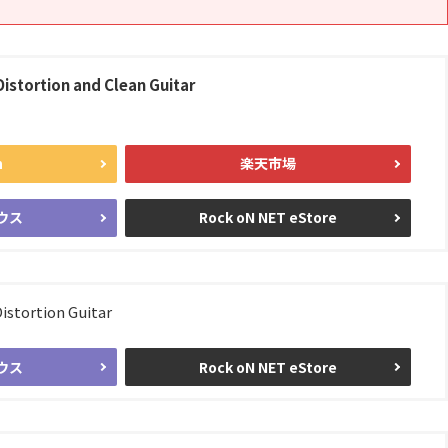
Distortion and Clean Guitar
n
楽天市場
ウス
Rock oN NET eStore
istortion Guitar
ウス
Rock oN NET eStore