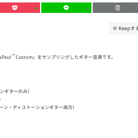
Keepす
™
Paul
Custom」をサンプリングしたギター音源です。
トーションギターのみ）
み）
Guitar（クリーン・ディストーションギター両方）