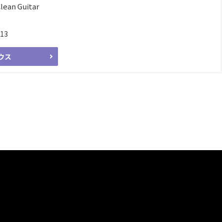
Clean Guitar
:13
ウス