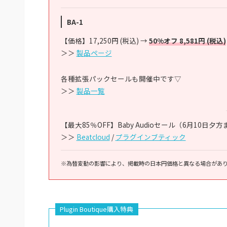
BA-1
【価格】17,250円 (税込) →
50%オフ 8,581円 (税込)
＞＞
製品ページ
各種拡張パックセールも開催中です▽
＞＞
製品一覧
【最大85％OFF】Baby Audioセール（6月10日夕
＞＞
Beatcloud
/
プラグインブティック
※為替変動の影響により、掲載時の日本円価格と異なる場合があ
Plugin Boutique購入特典