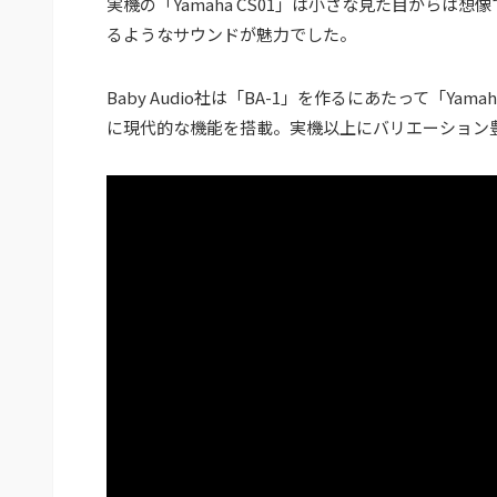
実機の「Yamaha CS01」は小さな見た目からは
るようなサウンドが魅力でした。
Baby Audio社は「BA-1」を作るにあたって「Y
に現代的な機能を搭載。実機以上にバリエーション