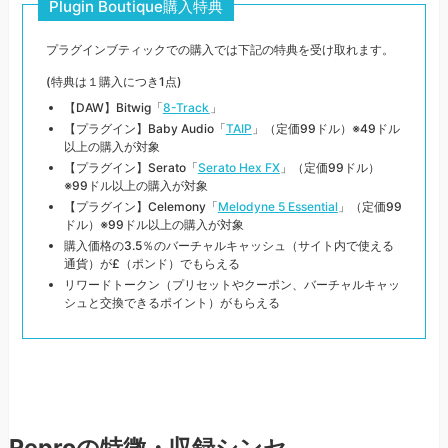
Plugin Boutique購入特典
プラグインブティックでの購入では下記の特典を受け取れます。
(特典は１購入につき1点)
【DAW】Bitwig「
8-Track
」
【プラグイン】Baby Audio「
TAIP
」（定価99ドル）※49ドル
以上の購入が対象
【プラグイン】Serato「
Serato Hex FX
」（定価99ドル）
※99ドル以上の購入が対象
【プラグイン】Celemony「
Melodyne 5 Essential
」（定価99
ドル）※99ドル以上の購入が対象
購入価格の3.5％のバーチャルキャッシュ（サイト内で使える
通貨）が£（ポンド）でもらえる
リワードトークン（プリセットやクーポン、バーチャルキャッ
シュと交換できるポイント）がもらえる
Reproの特徴・収録シンセ